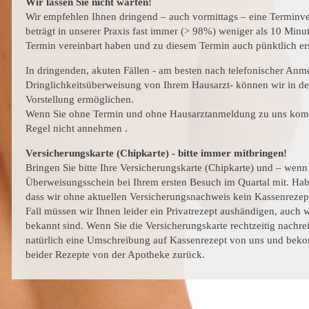
Wir lassen Sie nicht warten!
Wir empfehlen Ihnen dringend – auch vormittags – eine Terminve
beträgt in unserer Praxis fast immer (> 98%) weniger als 10 Minu
Termin vereinbart haben und zu diesem Termin auch pünktlich er
In dringenden, akuten Fällen - am besten nach telefonischer Anm
Dringlichkeitsüberweisung von Ihrem Hausarzt- können wir in der
Vorstellung ermöglichen.
Wenn Sie ohne Termin und ohne Hausarztanmeldung zu uns komm
Regel nicht annehmen .
Versicherungskarte (Chipkarte) - bitte immer mitbringen!
Bringen Sie bitte Ihre Versicherungskarte (Chipkarte) und – wen
Überweisungsschein bei Ihrem ersten Besuch im Quartal mit. Habe
dass wir ohne aktuellen Versicherungsnachweis kein Kassenrezept
Fall müssen wir Ihnen leider ein Privatrezept aushändigen, auch 
bekannt sind. Wenn Sie die Versicherungskarte rechtzeitig nachre
natürlich eine Umschreibung auf Kassenrezept von uns und bek
beider Rezepte von der Apotheke zurück.