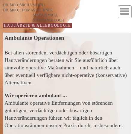
DR. MED.
MICHA MEETH
DR. MED.
THOMAS LECHNER
MAYA ISMAEL
STEPHANIE KOCH
HAUTÄRZTE & ALLERGOLOGIE
Ambulante Operationen
Bei allen störenden, verdächtigen oder bösartigen
Hautveränderungen beraten wir Sie ausführlich über
sinnvolle operative Maßnahmen – und natürlich auch
über eventuell verfügbare nicht-operative (konservative)
Alternativen.
Wir operieren ambulant ...
Ambulante operative Entfernungen von störenden
gutartigen, verdächtigen oder bösartigen
Hautveränderungen führen wir täglich in den
Operationsräumen unserer Praxis durch, insbesondere: